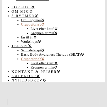
FORSIDE
OM MIG
5 RYTMER
Om 5 Rytmer
Gruppeforløb
Livet efter kræft
Kroppen er min
Én til én
Workshops
TERAPI
Samtaleterapi
Basic Body Awareness Therapy (BBAT)
Gruppeforløb
Livet efter kræft
Kroppen er min
KONTAKT & PRISER
KALENDER
NYHEDSBREV