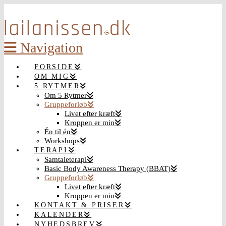
Navigation
FORSIDE
OM MIG
5 RYTMER
Om 5 Rytmer
Gruppeforløb
Livet efter kræft
Kroppen er min
Én til én
Workshops
TERAPI
Samtaleterapi
Basic Body Awareness Therapy (BBAT)
Gruppeforløb
Livet efter kræft
Kroppen er min
KONTAKT & PRISER
KALENDER
NYHEDSBREV